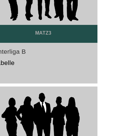
MATZ3
terliga B
belle